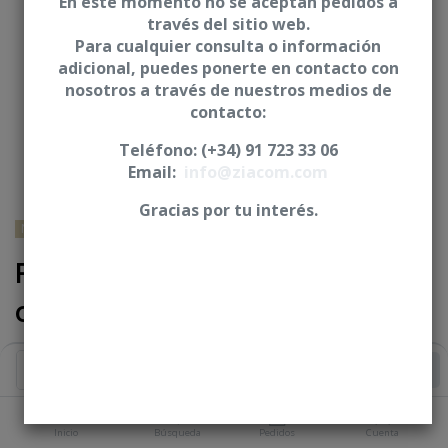
En este momento no se aceptan pedidos a
través del sitio web.
Para cualquier consulta o información
adicional, puedes ponerte en contacto con
nosotros a través de nuestros medios de
contacto:
Teléfono: (+34) 91 723 33 06
Email:
info@ziacom.com
Gracias por tu interés.
NOBEL BIOCARE® - Nobel Replace® Select
Pilar base mecanizada /
calcinable - CRE
Iniciar sesión
|
Registrarse
para comprar
Añadir al Carrito
PLATAFORMA
Inicio
Búsqueda
Pedidos
Cuenta