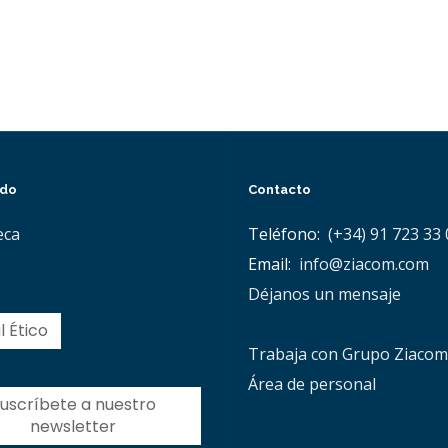
ido
Contacto
eca
Teléfono:
(+34) 91 723 33 
Email:
info@ziacom.com
Déjanos un mensaje
 Ético
Trabaja con Grupo Ziacom
Área de personal
uscríbete a nuestro
newsletter