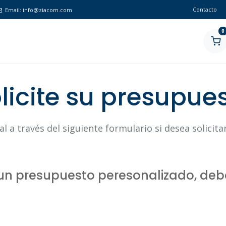
Contacto
Email:
info@ziacom.com
0
licite su presupue
l a través del siguiente formulario si desea solicit
r un presupuesto peresonalizado, deb