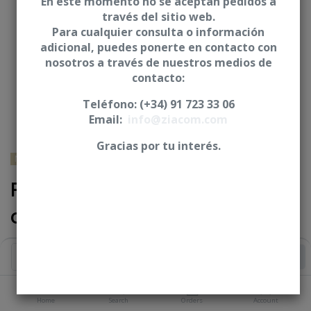
En este momento no se aceptan pedidos a
través del sitio web.
Para cualquier consulta o información
adicional, puedes ponerte en contacto con
nosotros a través de nuestros medios de
contacto:
Teléfono: (+34) 91 723 33 06
Email:
info@ziacom.com
Gracias por tu interés.
NOBEL BIOCARE® - Nobel Replace® Select
Pilar base mecanizada /
calcinable - CRE
Login
|
Register
to see price
Add to Cart
PLATFORM
Home
Search
Orders
Account