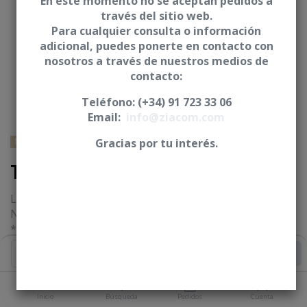
En este momento no se aceptan pedidos a
través del sitio web.
Para cualquier consulta o información
adicional, puedes ponerte en contacto con
nosotros a través de nuestros medios de
contacto:
Teléfono: (+34) 91 723 33 06
Email:
info@ziacom.com
NOBEL BIOCARE® - Nobel Replace® Select
Gracias por tu interés.
Tornillo laboratorio - CRE
Longitud (L)
NP=7,80 mm ** RP-WP=8,45 mm
* Tornillo anodizado
Añadir al Carrito
Iniciar sesión
|
Registrarse
para comprar
PLATAFORMA
Inicio
Búsqueda
Pedidos
Cuenta