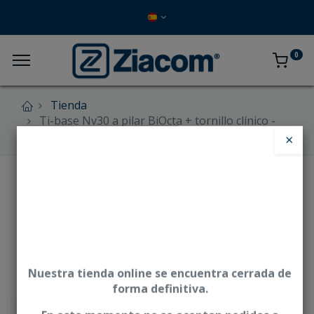
0
Tienda
Ti-base Nv30 a pilar BiOcta + tornillo clínico -
CSN
×
Nuestra tienda online se encuentra cerrada de
forma definitiva.