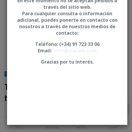
En este momento no se aceptan pedidos a
través del sitio web.
Para cualquier consulta o información
adicional, puedes ponerte en contacto con
nosotros a través de nuestros medios de
contacto:
Teléfono: (+34) 91 723 33 06
Email:
info@ziacom.com
Gracias por tu interés.
STRAUMANN® - Tissue Level®
Ti-base Nv30 a pilar BiOcta +
tornillo clínico - CSN
Añadir al Carrito
* Incluye tornillo clínico Nv30
Iniciar sesión
|
Registrarse
para comprar
Inicio
Búsqueda
Pedidos
Cuenta