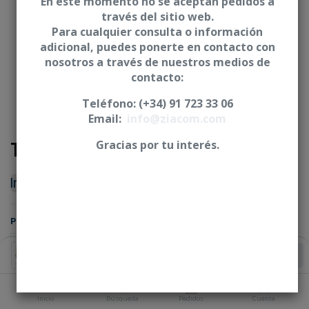
En este momento no se aceptan pedidos a
través del sitio web.
Para cualquier consulta o información
adicional, puedes ponerte en contacto con
nosotros a través de nuestros medios de
contacto:
Teléfono: (+34) 91 723 33 06
Email:
info@ziacom.com
Ti-Base - Conexión cónica
Gracias por tu interés.
Iniciar sesión
|
Registrarse
para comprar
PLATAFORMA
Añadir al Carrito
ALTURA GINGIVAL
Inicio
Búsqueda
Pedidos
Cuenta