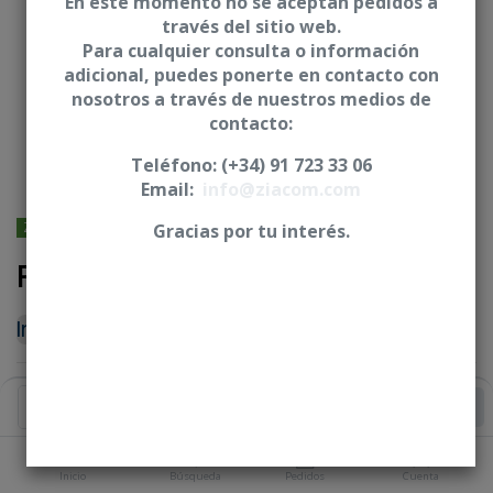
En este momento no se aceptan pedidos a
través del sitio web.
Para cualquier consulta o información
adicional, puedes ponerte en contacto con
nosotros a través de nuestros medios de
contacto:
Teléfono: (+34) 91 723 33 06
Email:
info@ziacom.com
ZIMMER® BIOMET® - 3I - Osseotite
Gracias por tu interés.
Pilar de cicatrización - C3I
Iniciar sesión
|
Registrarse
para comprar
PLATAFORMA
Añadir al Carrito
Inicio
Búsqueda
Pedidos
Cuenta
ALTURA GINGIVAL