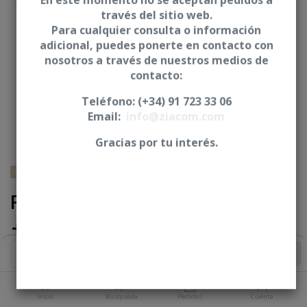
En este momento no se aceptan pedidos a
través del sitio web.
Para cualquier consulta o información
adicional, puedes ponerte en contacto con
nosotros a través de nuestros medios de
contacto:
Teléfono: (+34) 91 723 33 06
Email:
info@ziacom.com
Gracias por tu interés.
NOBEL BIOCARE® - Nobel Replace® Select
Pilar base mecanizada Nv30
+ 2 Pilares calcinables
15°/20° - CRE
Añadir al Carrito
Longitud (L)
NP=11,40/11,20 mm ** RP=11,50/11,30 mm **
Inicio
Búsqueda
Pedidos
Cuenta