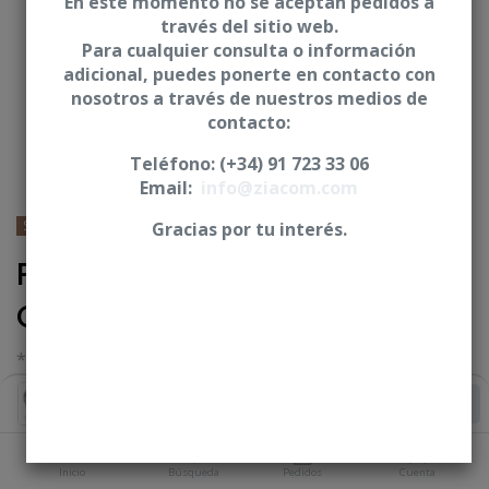
En este momento no se aceptan pedidos a
través del sitio web.
Para cualquier consulta o información
adicional, puedes ponerte en contacto con
nosotros a través de nuestros medios de
contacto:
Teléfono: (+34) 91 723 33 06
Email:
info@ziacom.com
STRAUMANN® - Bone Level®
Gracias por tu interés.
Pilar angulado 30° BiPlan -
CBL
* Incluye posicionador del pilar y tornillo
Iniciar sesión
|
Registrarse
para comprar
Añadir al Carrito
PLATAFORMA
Inicio
Búsqueda
Pedidos
Cuenta