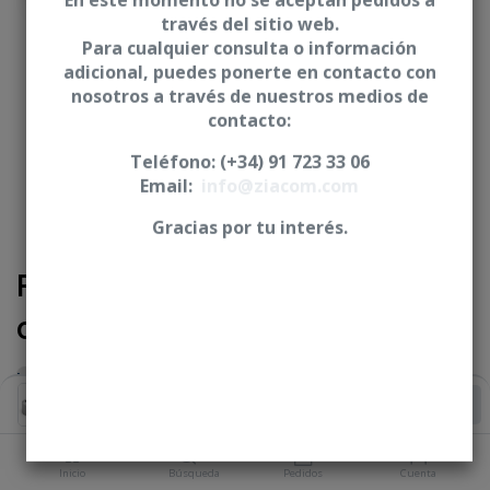
En este momento no se aceptan pedidos a
través del sitio web.
Para cualquier consulta o información
adicional, puedes ponerte en contacto con
nosotros a través de nuestros medios de
contacto:
Teléfono: (+34) 91 723 33 06
Email:
info@ziacom.com
Gracias por tu interés.
Pilar angulado 17° + Tornillo
clínico - Conexión externa
Iniciar sesión
|
Registrarse
para comprar
Añadir al Carrito
ALTURA GINGIVAL
Inicio
Búsqueda
Pedidos
Cuenta