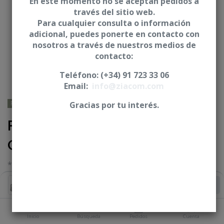
En este momento no se aceptan pedidos a
través del sitio web.
Para cualquier consulta o información
adicional, puedes ponerte en contacto con
nosotros a través de nuestros medios de
contacto:
Teléfono: (+34) 91 723 33 06
Email:
info@ziacom.com
PHIBO® - TSH® /BNT®
Gracias por tu interés.
Pilar angulado 17° BiPlan -
CUN
* Incluye posicionador del pilar y tornillo
Iniciar sesión
|
Registrarse
para comprar
Añadir al Carrito
ALTURA GINGIVAL
Inicio
Búsqueda
Pedidos
Cuenta