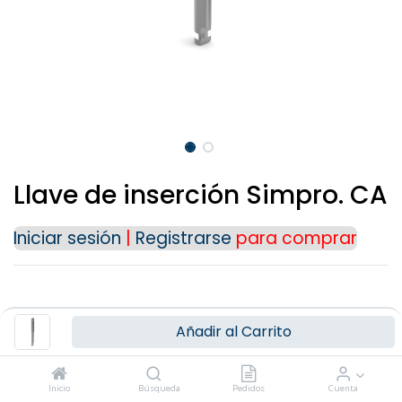
Para cualquier consulta o información
adicional, puedes ponerte en contacto con
nosotros a través de nuestros medios de
contacto:
Teléfono: (+34) 91 723 33 06
Email:
info@ziacom.com
Gracias por tu interés.
Llave de inserción Simpro. CA
Iniciar sesión
|
Registrarse
para comprar
Añadir al Carrito
Términos y Condiciones
Inicio
Búsqueda
Pedidos
Cuenta