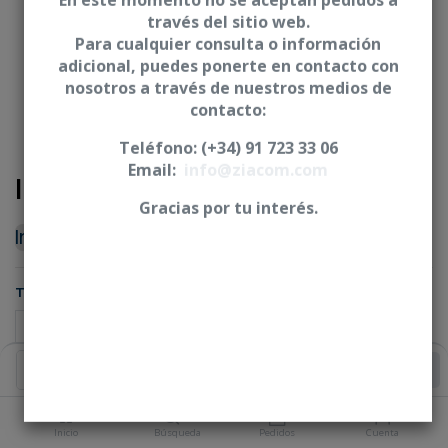
En este momento no se aceptan pedidos a
través del sitio web.
Para cualquier consulta o información
adicional, puedes ponerte en contacto con
nosotros a través de nuestros medios de
contacto:
Teléfono: (+34) 91 723 33 06
Email:
info@ziacom.com
Implante dental ZM1
Gracias por tu interés.
Iniciar sesión
|
Registrarse
para comprar
TRATAMIENTO
Añadir al Carrito
PLATAFORMA
Inicio
Búsqueda
Pedidos
Cuenta