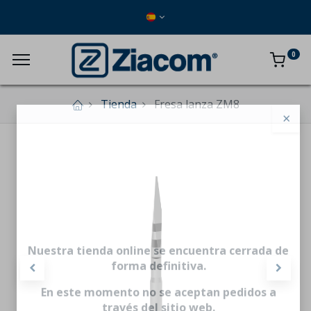
0
Tienda
Fresa lanza ZM8
×
Nuestra tienda online se encuentra cerrada de
forma definitiva.
En este momento no se aceptan pedidos a