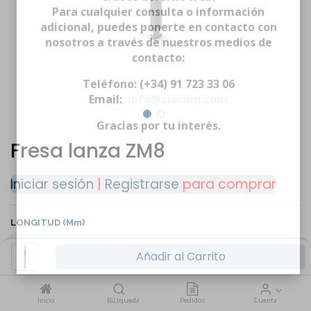
través del sitio web.
Para cualquier consulta o información
adicional, puedes ponerte en contacto con
nosotros a través de nuestros medios de
contacto:
Teléfono: (+34) 91 723 33 06
Email:
info@ziacom.com
Gracias por tu interés.
Fresa lanza ZM8
Iniciar sesión
|
Registrarse
para comprar
LONGITUD (mm)
Añadir al Carrito
Inicio
Búsqueda
Pedidos
Cuenta