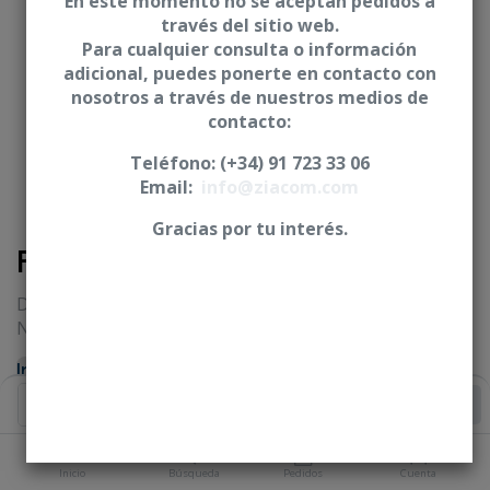
En este momento no se aceptan pedidos a
través del sitio web.
Para cualquier consulta o información
adicional, puedes ponerte en contacto con
nosotros a través de nuestros medios de
contacto:
Teléfono: (+34) 91 723 33 06
Email:
info@ziacom.com
Gracias por tu interés.
Fresa cortical Ziacom®3D
Diámetro (Ø)
NP=3,30 mm ** RP=4,00 mm ** WP=5,00 mm
Iniciar sesión
|
Registrarse
para comprar
Añadir al Carrito
PLATAFORMA
Inicio
Búsqueda
Pedidos
Cuenta