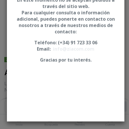
En este momento no se aceptan pedidos a
través del sitio web.
Para cualquier consulta o información
adicional, puedes ponerte en contacto con
nosotros a través de nuestros medios de
contacto:
Teléfono: (+34) 91 723 33 06
Email:
info@ziacom.com
ZIMMER® BIOMET® - 3I - Osseotite
Gracias por tu interés.
Análogo de implante - C3I
Longitud (L)
NP=12,40 mm // RP=12,30 mm // WP=12,40 mm
Iniciar sesión
|
Registrarse
para comprar
Añadir al Carrito
PLATAFORMA
Inicio
Búsqueda
Pedidos
Cuenta