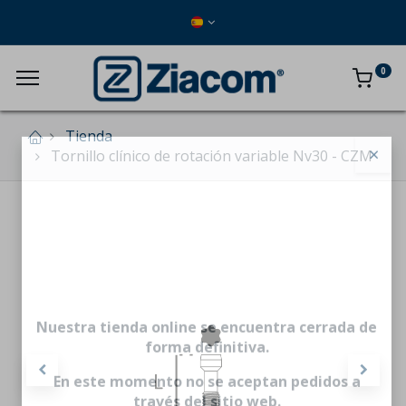
0
Tienda
Tornillo clínico de rotación variable Nv30 - CZM
×
Nuestra tienda online se encuentra cerrada de
forma definitiva.
En este momento no se aceptan pedidos a