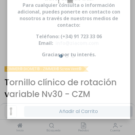
través del sitio web.
Para cualquier consulta o información
adicional, puedes ponerte en contacto con
nosotros a través de nuestros medios de
contacto:
Teléfono: (+34) 91 723 33 06
Email:
info@ziacom.com
Gracias por tu interés.
ZIMMER® BIOMET® - ZIMMER® Screw Vent®
Tornillo clínico de rotación
variable Nv30 - CZM
Iniciar sesión
|
Registrarse
para comprar
Añadir al Carrito
Inicio
Búsqueda
Pedidos
Cuenta