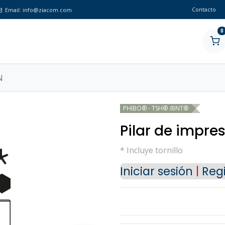
Contacto
Email:
info@ziacom.com
0
N
PHIBO® - TSH® /BNT®
Pilar de impre
* Incluye tornillo
Iniciar sesión
|
Regi