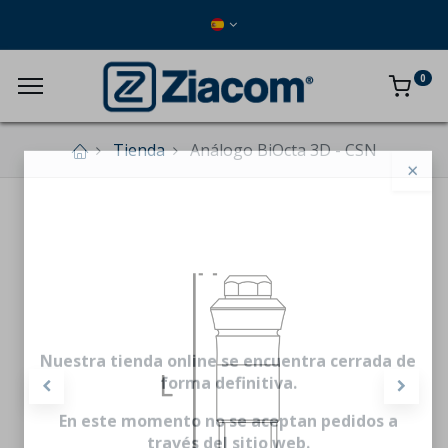
0
Tienda
Análogo BiOcta 3D - CSN
×
Nuestra tienda online se encuentra cerrada de
forma definitiva.
En este momento no se aceptan pedidos a