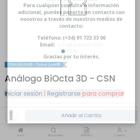
través del sitio web.
Para cualquier consulta o información
adicional, puedes ponerte en contacto con
nosotros a través de nuestros medios de
contacto:
Teléfono: (+34) 91 723 33 06
Email:
info@ziacom.com
Gracias por tu interés.
STRAUMANN® - Tissue Level®
Análogo BiOcta 3D - CSN
Iniciar sesión
|
Registrarse
para comprar
Añadir al Carrito
CONSULTAR MÁS
Inicio
Búsqueda
Pedidos
Cuenta
PRODUCTOS COMPATIBLES