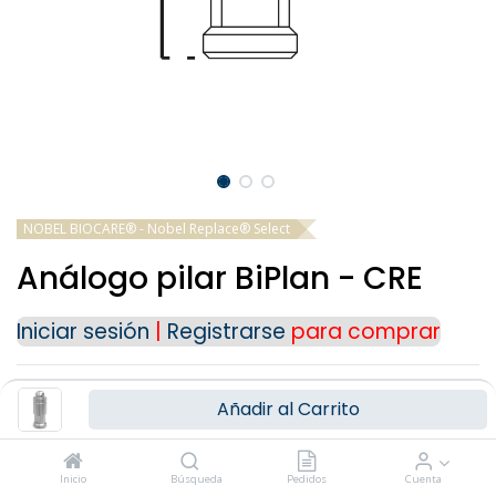
NOBEL BIOCARE® - Nobel Replace® Select
Análogo pilar BiPlan - CRE
Iniciar sesión
|
Registrarse
para comprar
Añadir al Carrito
CONSULTAR MÁS
Inicio
Búsqueda
Pedidos
Cuenta
PRODUCTOS COMPATIBLES