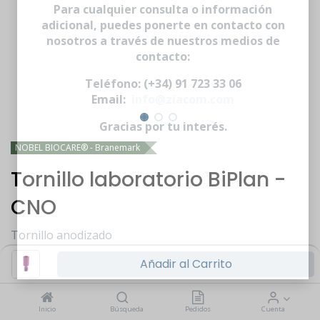
través del sitio web.
Para cualquier consulta o información
adicional, puedes ponerte en contacto con
nosotros a través de nuestros medios de
contacto:
Teléfono: (+34) 91 723 33 06
Email:
info@ziacom.com
Gracias por tu interés.
NOBEL BIOCARE® - Branemark
Tornillo laboratorio BiPlan -
CNO
Tornillo anodizado
Iniciar sesión
|
Registrarse
para comprar
Añadir al Carrito
Inicio
Búsqueda
Pedidos
Cuenta