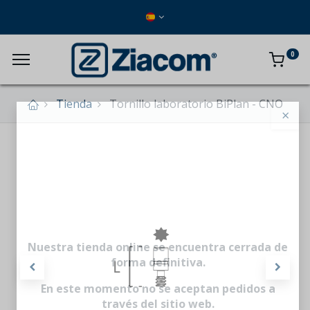
0
Tienda
Tornillo laboratorio BiPlan - CNO
×
Nuestra tienda online se encuentra cerrada de
forma definitiva.
En este momento no se aceptan pedidos a