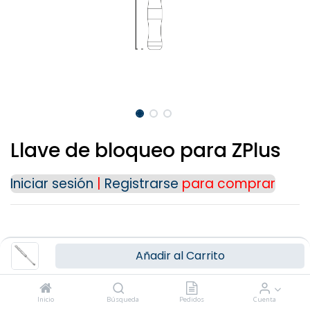
Para cualquier consulta o información
adicional, puedes ponerte en contacto con
nosotros a través de nuestros medios de
contacto:
Teléfono: (+34) 91 723 33 06
Email:
info@ziacom.com
Gracias por tu interés.
Llave de bloqueo para ZPlus
Iniciar sesión
|
Registrarse
para comprar
Añadir al Carrito
Términos y Condiciones
Inicio
Búsqueda
Pedidos
Cuenta