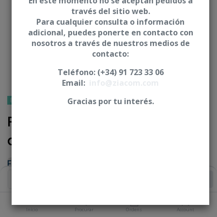
En este momento no se aceptan pedidos a
través del sitio web.
Para cualquier consulta o información
adicional, puedes ponerte en contacto con
nosotros a través de nuestros medios de
contacto:
Teléfono: (+34) 91 723 33 06
Email:
info@ziacom.com
BIOHORIZONS®
Gracias por tu interés.
Pilar angulado 25°
anatómico - CBH
Entrar
|
Registar
para ver o preço
Add to Cart
PLATAFORMA
Início
Procurar
Ordens
Account