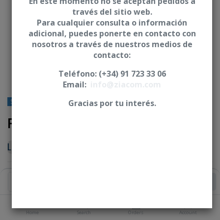
En este momento no se aceptan pedidos a
través del sitio web.
Para cualquier consulta o información
adicional, puedes ponerte en contacto con
nosotros a través de nuestros medios de
contacto:
Teléfono: (+34) 91 723 33 06
Email:
info@ziacom.com
STRAUMANN® - Tissue Level®
Gracias por tu interés.
Pilar recto - CSN
Login
|
Register
to see price
Add to Cart
CONSULTAR MÁS
Home
Search
Orders
Account
PRODUCTOS COMPATIBLES