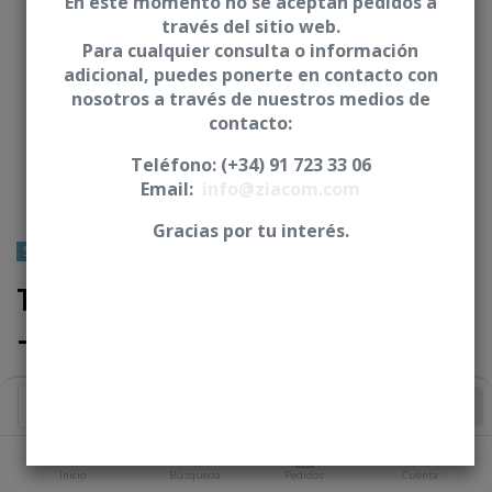
En este momento no se aceptan pedidos a
través del sitio web.
Para cualquier consulta o información
adicional, puedes ponerte en contacto con
nosotros a través de nuestros medios de
contacto:
Teléfono: (+34) 91 723 33 06
Email:
info@ziacom.com
Gracias por tu interés.
SWEDEN&MARTINA® - Premium® Kohno®
Ti-base Nv30 + tornillo clínico
- CWM
Iniciar sesión
|
Registrarse
para comprar
Añadir al Carrito
PLATAFORMA
Inicio
Búsqueda
Pedidos
Cuenta