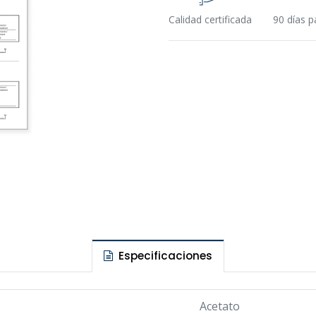
web.
Calidad certificada
90 días p
Para cualquier consulta o información adicional, puede
ponerte en contacto con nosotros a través de nuestros
medios de contacto:
Teléfono: (+34) 91 723 33 06
Email:
info@ziacom.com
Gracias por tu interés.
Especificaciones
Acetato