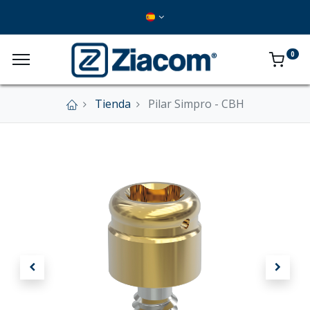
0
Tienda
Pilar Simpro - CBH
×
Nuestra tienda online se encuentra cerrada de
forma definitiva.
En este momento no se aceptan pedidos a
través del sitio web.