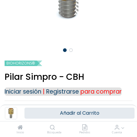
Para cualquier consulta o información
adicional, puedes ponerte en contacto con
nosotros a través de nuestros medios de
contacto:
Teléfono: (+34) 91 723 33 06
Email:
info@ziacom.com
Gracias por tu interés.
BIOHORIZONS®
Pilar Simpro - CBH
Iniciar sesión
|
Registrarse
para comprar
PLATAFORMA
Añadir al Carrito
Inicio
Búsqueda
Pedidos
Cuenta
ALTURA GINGIVAL