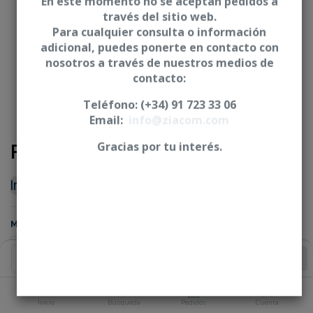
En este momento no se aceptan pedidos a
través del sitio web.
Para cualquier consulta o información
adicional, puedes ponerte en contacto con
nosotros a través de nuestros medios de
contacto:
Teléfono: (+34) 91 723 33 06
Email:
info@ziacom.com
Pilar provisional - XDrive
Gracias por tu interés.
Iniciar sesión
|
Registrarse
para comprar
MATERIAL
Añadir al Carrito
Inicio
Búsqueda
Pedidos
Cuenta