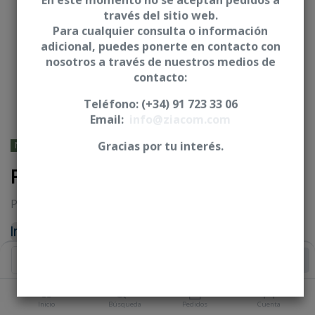
En este momento no se aceptan pedidos a
través del sitio web.
Para cualquier consulta o información
adicional, puedes ponerte en contacto con
nosotros a través de nuestros medios de
contacto:
Teléfono: (+34) 91 723 33 06
Email:
info@ziacom.com
NOBEL BIOCARE® - Branemark
Gracias por tu interés.
Pilar provisional PEEK - CNO
Pilares para estética y carga inmediata
Iniciar sesión
|
Registrarse
para comprar
Añadir al Carrito
PLATAFORMA
Inicio
Búsqueda
Pedidos
Cuenta