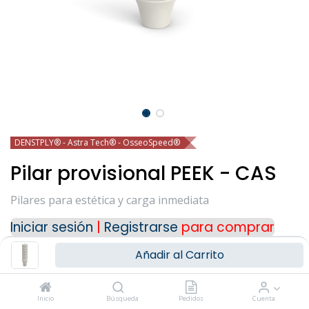
Para cualquier consulta o información
adicional, puedes ponerte en contacto con
nosotros a través de nuestros medios de
contacto:
Teléfono: (+34) 91 723 33 06
Email:
info@ziacom.com
Gracias por tu interés.
DENSTPLY® - Astra Tech® - OsseoSpeed®
Pilar provisional PEEK - CAS
Pilares para estética y carga inmediata
Iniciar sesión
|
Registrarse
para comprar
Añadir al Carrito
PLATAFORMA
Inicio
Búsqueda
Pedidos
Cuenta