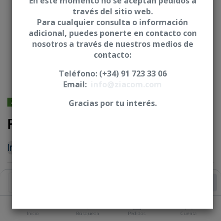
En este momento no se aceptan pedidos a
través del sitio web.
Para cualquier consulta o información
adicional, puedes ponerte en contacto con
nosotros a través de nuestros medios de
contacto:
Teléfono: (+34) 91 723 33 06
Email:
info@ziacom.com
ZIMMER® BIOMET® - 3I - Osseotite
Gracias por tu interés.
Pilar de cicatrización - C3I
Iniciar sesión
|
Registrarse
para comprar
PLATAFORMA
Añadir al Carrito
Inicio
Búsqueda
Pedidos
Cuenta
ALTURA GINGIVAL