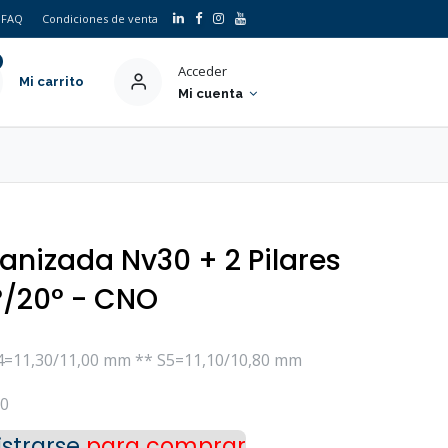
FAQ
Condiciones de venta
Acceder
Mi carrito
Mi cuenta
anizada Nv30 + 2 Pilares
°/20° - CNO
4=11,30/11,00 mm ** S5=11,10/10,80 mm
30
strarse
para comprar