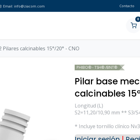
Contacto
Email:
info@ziacom.com
0
 Pilares calcinables 15°/20° - CNO
PHIBO® - TSH® /BNT®
Pilar base mec
calcinables 15
Longitud (L)
S2=11,20/10,90 mm ** S3/S
* Incluye tornillo clínico Nv
Iniciar sesión
|
Regi