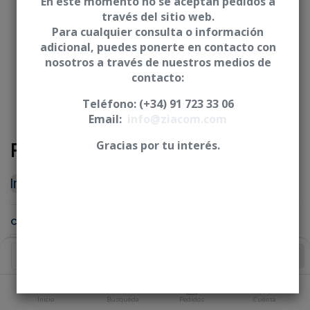
En este momento no se aceptan pedidos a
través del sitio web.
Para cualquier consulta o información
adicional, puedes ponerte en contacto con
nosotros a través de nuestros medios de
contacto:
Teléfono: (+34) 91 723 33 06
Email:
info@ziacom.com
Pilar angulado 25°
Gracias por tu interés.
Iniciar sesión
|
Registrarse
para comprar
CONEXIÓN
Añadir al Carrito
PLATAFORMA
Inicio
Búsqueda
Pedidos
Cuenta