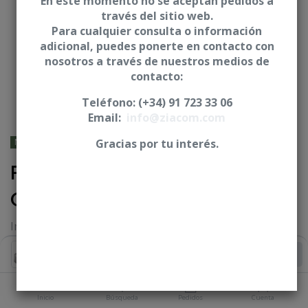
En este momento no se aceptan pedidos a
través del sitio web.
Para cualquier consulta o información
adicional, puedes ponerte en contacto con
nosotros a través de nuestros medios de
contacto:
Teléfono: (+34) 91 723 33 06
Email:
info@ziacom.com
NOBEL BIOCARE® - Branemark
Gracias por tu interés.
Pilar angulado 17° BiPlan -
CNO
Incluye posicionador del pilar y tornillo
Iniciar sesión
|
Registrarse
para comprar
Añadir al Carrito
ALTURA GINGIVAL
Inicio
Búsqueda
Pedidos
Cuenta