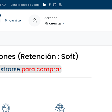
FAQ
Condiciones de venta
Acceder
Mi carrito
Mi cuenta
×
ones (Retención : Soft)
strarse
para comprar
o