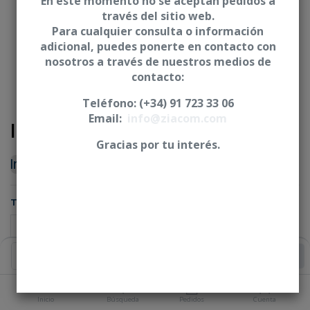
En este momento no se aceptan pedidos a
través del sitio web.
Para cualquier consulta o información
adicional, puedes ponerte en contacto con
nosotros a través de nuestros medios de
contacto:
Teléfono: (+34) 91 723 33 06
Email:
info@ziacom.com
Implante dental ZM1
Gracias por tu interés.
Iniciar sesión
|
Registrarse
para comprar
TRATAMIENTO
Añadir al Carrito
PLATAFORMA
Inicio
Búsqueda
Pedidos
Cuenta