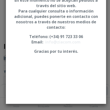
En este momento no se aceptan pedidos a
través del sitio web.
Para cualquier consulta o información
adicional, puedes ponerte en contacto con
nosotros a través de nuestros medios de
contacto:
Teléfono: (+34) 91 723 33 06
Email:
info@ziacom.com
Implante dental Galaxy
Gracias por tu interés.
Iniciar sesión
|
Registrarse
para comprar
TRATAMIENTO
Añadir al Carrito
DIÁMETRO (mm)
Inicio
Búsqueda
Pedidos
Cuenta