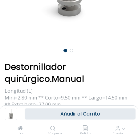
Para cualquier consulta o información
adicional, puedes ponerte en contacto con
nosotros a través de nuestros medios de
contacto:
Teléfono: (+34) 91 723 33 06
Email:
info@ziacom.com
Gracias por tu interés.
Destornillador
quirúrgico.Manual
Longitud (L)
Mini=2,80 mm ** Corto=9,50 mm ** Largo=14,50 mm
** Extralargo=27,00 mm
Añadir al Carrito
Iniciar sesión
|
Registrarse
para comprar
CARACTERÍSTICA
Inicio
Búsqueda
Pedidos
Cuenta