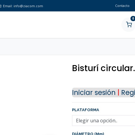
Contacto
Email:
info@ziacom.com
0
Bisturí circular
Iniciar sesión
|
Regi
PLATAFORMA
DIÁMETRO (mm)