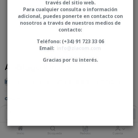
través del sitio web.
Para cualquier consulta o información
adicional, puedes ponerte en contacto con
nosotros a través de nuestros medios de
contacto:
Teléfono: (+34) 91 723 33 06
Email:
info@ziacom.com
Gracias por tu interés.
Análogo Kirator
Iniciar sesión
|
Registrarse
para comprar
CONEXIÓN
Añadir al Carrito
Inicio
Búsqueda
Pedidos
Cuenta