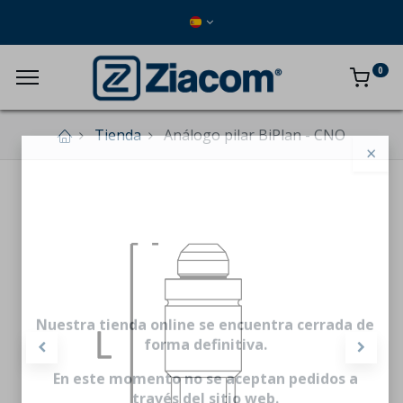
0
Tienda
Análogo pilar BiPlan - CNO
×
Nuestra tienda online se encuentra cerrada de
forma definitiva.
En este momento no se aceptan pedidos a