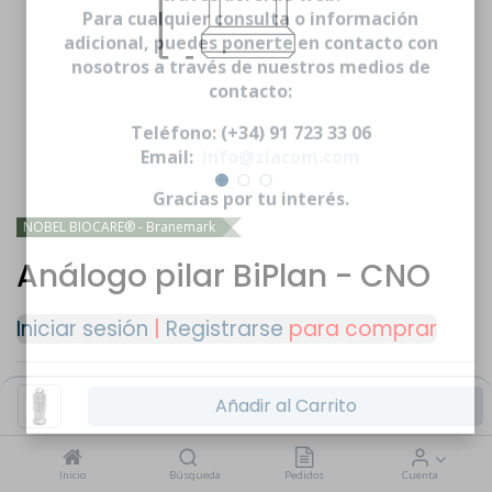
través del sitio web.
Para cualquier consulta o información
adicional, puedes ponerte en contacto con
nosotros a través de nuestros medios de
contacto:
Teléfono: (+34) 91 723 33 06
Email:
info@ziacom.com
Gracias por tu interés.
NOBEL BIOCARE® - Branemark
Análogo pilar BiPlan - CNO
Iniciar sesión
|
Registrarse
para comprar
Añadir al Carrito
CONSULTAR MÁS
Inicio
Búsqueda
Pedidos
Cuenta
PRODUCTOS COMPATIBLES