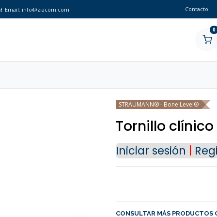
Contacto
Email:
info@ziacom.com
0
STRAUMANN® - Bone Level®
Tornillo clínico
Iniciar sesión
|
Regi
CONSULTAR MÁS PRODUCTOS 