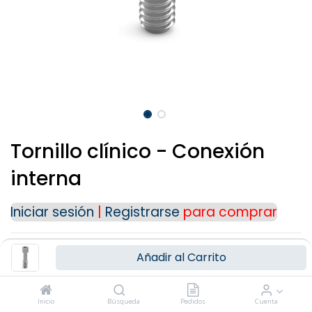
Para cualquier consulta o información
adicional, puedes ponerte en contacto con
nosotros a través de nuestros medios de
contacto:
Teléfono: (+34) 91 723 33 06
Email:
info@ziacom.com
Gracias por tu interés.
Tornillo clínico - Conexión
interna
Iniciar sesión
|
Registrarse
para comprar
PLATAFORMA
Añadir al Carrito
Inicio
Búsqueda
Pedidos
Cuenta