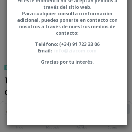
En este momento no se aceptan pedidos a
través del sitio web.
Para cualquier consulta o información
adicional, puedes ponerte en contacto con
nosotros a través de nuestros medios de
contacto:
Teléfono: (+34) 91 723 33 06
Email:
info@ziacom.com
Gracias por tu interés.
BIOHORIZONS®
Ti-base NetCam + tornillo
clínico - CBH
* Incluye tornillo clínico
Añadir al Carrito
Iniciar sesión
|
Registrarse
para comprar
Inicio
Búsqueda
Pedidos
Cuenta
PLATAFORMA