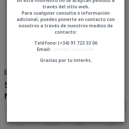
En este momento no se aceptan pedidos a
través del sitio web.
Para cualquier consulta o información
adicional, puedes ponerte en contacto con
nosotros a través de nuestros medios de
contacto:
Teléfono: (+34) 91 723 33 06
Email:
info@ziacom.com
Gracias por tu interés.
PHIBO® - TSH® /BNT®
Scanbody base metalizada
NetCam a implante - CUN
Añadir al Carrito
* Incluye tornillo. Indicado para clínica
Iniciar sesión
|
Registrarse
para comprar
Inicio
Búsqueda
Pedidos
Cuenta