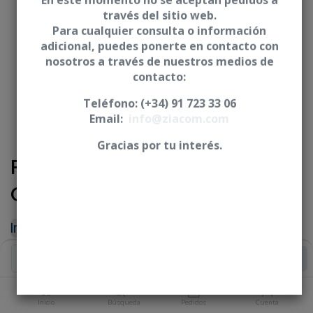
En este momento no se aceptan pedidos a
través del sitio web.
Para cualquier consulta o información
adicional, puedes ponerte en contacto con
nosotros a través de nuestros medios de
contacto:
Teléfono: (+34) 91 723 33 06
Email:
info@ziacom.com
Gracias por tu interés.
Pilar de impresión Pick-Up -
Conexión Interna
Iniciar sesión
|
Registrarse
para comprar
Añadir al Carrito
PLATAFORMA
Inicio
Búsqueda
Pedidos
Cuenta