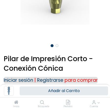
Para cualquier consulta o información
adicional, puedes ponerte en contacto con
nosotros a través de nuestros medios de
contacto:
Teléfono: (+34) 91 723 33 06
Email:
info@ziacom.com
Gracias por tu interés.
Pilar de Impresión Corto -
Conexión Cónica
Iniciar sesión
|
Registrarse
para comprar
Añadir al Carrito
PLATAFORMA
Inicio
Búsqueda
Pedidos
Cuenta