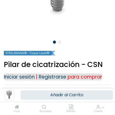
Para cualquier consulta o información
adicional, puedes ponerte en contacto con
nosotros a través de nuestros medios de
contacto:
Teléfono: (+34) 91 723 33 06
Email:
info@ziacom.com
Gracias por tu interés.
STRAUMANN® - Tissue Level®
Pilar de cicatrización - CSN
Iniciar sesión
|
Registrarse
para comprar
ALTURA GINGIVAL
Añadir al Carrito
Inicio
Búsqueda
Pedidos
Cuenta