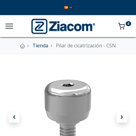
0
Tienda
Pilar de cicatrización - CSN
×
Nuestra tienda online se encuentra cerrada de
forma definitiva.
En este momento no se aceptan pedidos a
través del sitio web.