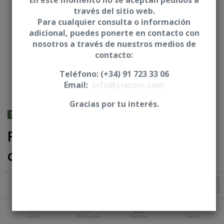
En este momento no se aceptan pedidos a
través del sitio web.
Para cualquier consulta o información
adicional, puedes ponerte en contacto con
nosotros a través de nuestros medios de
contacto:
Teléfono: (+34) 91 723 33 06
Email:
info@ziacom.com
Gracias por tu interés.
NOBEL BIOCARE® - Branemark
Pilar angulado 25°
anatómico - CNO
Iniciar sesión
|
Registrarse
para comprar
Añadir al Carrito
PLATAFORMA
Inicio
Búsqueda
Pedidos
Cuenta