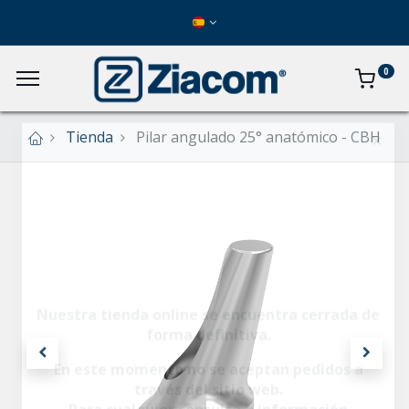
0
Tienda
Pilar angulado 25° anatómico - CBH
×
Nuestra tienda online se encuentra cerrada de
forma definitiva.
En este momento no se aceptan pedidos a
través del sitio web.