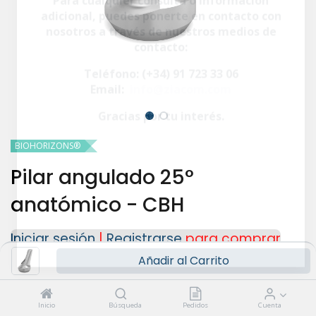
Para cualquier consulta o información
adicional, puedes ponerte en contacto con
nosotros a través de nuestros medios de
contacto:
Teléfono: (+34) 91 723 33 06
Email:
info@ziacom.com
Gracias por tu interés.
BIOHORIZONS®
Pilar angulado 25°
anatómico - CBH
Iniciar sesión
|
Registrarse
para comprar
Añadir al Carrito
PLATAFORMA
Inicio
Búsqueda
Pedidos
Cuenta